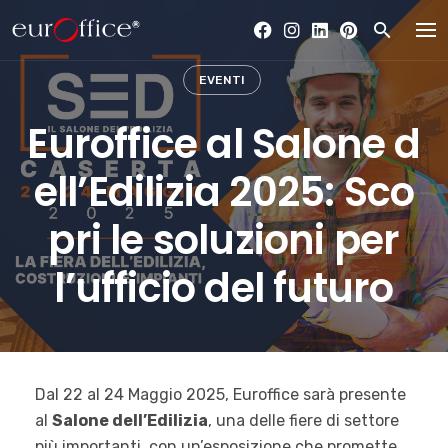
Skip
to
content
EVENTI
Euroffice al Salone d
ell’Edilizia 2025: Sco
pri le soluzioni per
l’ufficio del futuro
Dal 22 al 24 Maggio 2025, Euroffice sarà presente
al
Salone dell’Edilizia
, una delle fiere di settore
più importanti, con un’esposizione che promette