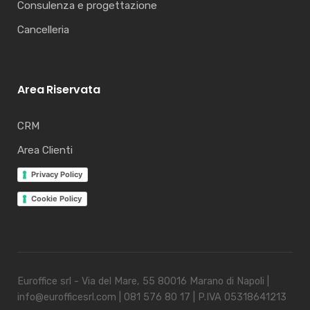
Consulenza e progettazione
Cancelleria
Area Riservata
CRM
Area Clienti
Privacy Policy
Cookie Policy
Euroffice srl - Via del Mare, 55 80016 Marano di Napoli |
info@eurofficesrl.com | 081 576 80 17 | P.IVA 05318641213