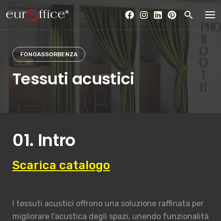
Skip
to
content
FONOASSORBENZA
Tessuti acustici
01. Intro
Scarica catalogo
I tessuti acustici offrono una soluzione raffinata per
migliorare l’acustica degli spazi, unendo funzionalità