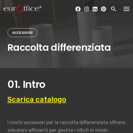
Skip
to
content
ACCESSORI
Raccolta differenziata
01. Intro
Scarica catalogo
I nostri accessori per la raccolta differenziata offrono
soluzioni efficienti per gestire i rifiuti in modo