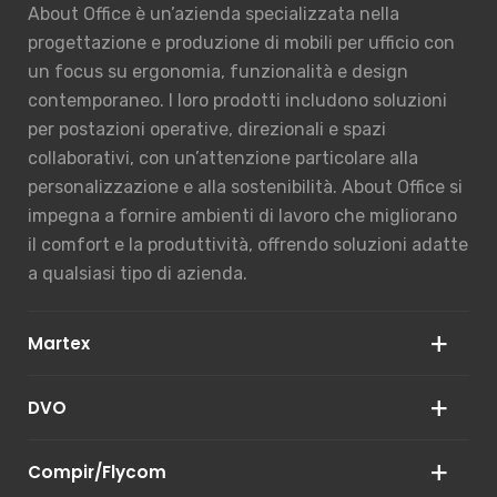
About Office è un’azienda specializzata nella
progettazione e produzione di mobili per ufficio con
un focus su ergonomia, funzionalità e design
contemporaneo. I loro prodotti includono soluzioni
per postazioni operative, direzionali e spazi
collaborativi, con un’attenzione particolare alla
personalizzazione e alla sostenibilità. About Office si
impegna a fornire ambienti di lavoro che migliorano
il comfort e la produttività, offrendo soluzioni adatte
a qualsiasi tipo di azienda.
Martex
DVO
Martex è un marchio italiano che produce arredi per
ufficio eleganti e funzionali, con un approccio
innovativo e sostenibile. Il loro design è moderno e
Compir/Flycom
DVO è un’azienda italiana specializzata in mobili e