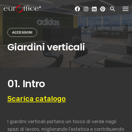
Skip
to
content
ACCESSORI
Giardini verticali
01. Intro
Scarica catalogo
I giardini verticali portano un tocco di verde negli
spazi di lavoro, migliorando l’estetica e contribuendo