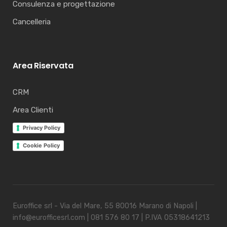
Consulenza e progettazione
Cancelleria
Area Riservata
CRM
Area Clienti
Privacy Policy
Cookie Policy
Euroffice srl - Via del Mare, 55 80016 Marano di Napoli |
info@eurofficesrl.com | 081 576 80 17 | P.IVA 05318641213