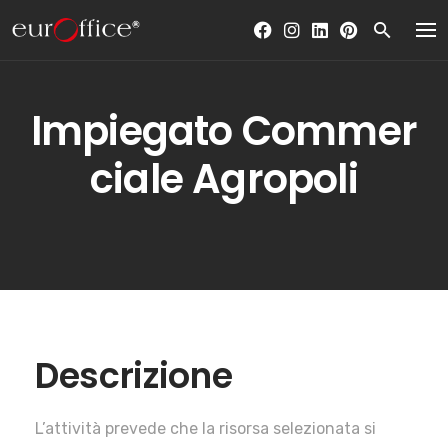
Skip
to
content
Impiegato Commer
ciale Agropoli
Descrizione
L’attività prevede che la risorsa selezionata si