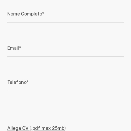
Allega CV (.pdf max 25mb)