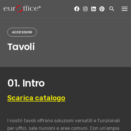
Skip
to
content
ACCESSORI
Tavoli
01. Intro
Scarica catalogo
I nostri tavoli offrono soluzioni versatili e funzionali
per uffici, sale riunioni e aree comuni. Con un’ampia